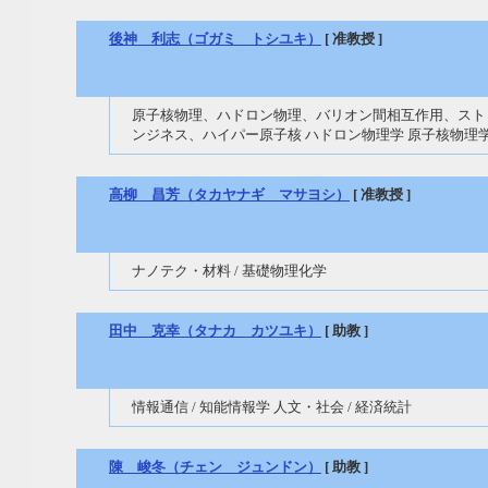
後神 利志（ゴガミ トシユキ）
[ 准教授 ]
原子核物理、ハドロン物理、バリオン間相互作用、スト
ンジネス、ハイパー原子核 ハドロン物理学 原子核物理
高柳 昌芳（タカヤナギ マサヨシ）
[ 准教授 ]
ナノテク・材料 / 基礎物理化学
田中 克幸（タナカ カツユキ）
[ 助教 ]
情報通信 / 知能情報学 人文・社会 / 経済統計
陳 峻冬（チェン ジュンドン）
[ 助教 ]