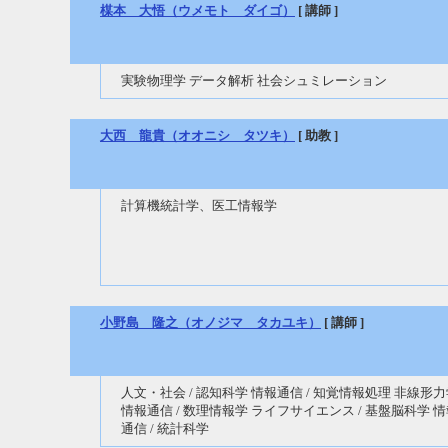
楳本 大悟（ウメモト ダイゴ）
[ 講師 ]
実験物理学 データ解析 社会シュミレーション
大西 龍貴（オオニシ タツキ）
[ 助教 ]
計算機統計学、医工情報学
小野島 隆之（オノジマ タカユキ）
[ 講師 ]
人文・社会 / 認知科学 情報通信 / 知覚情報処理 非線形
情報通信 / 数理情報学 ライフサイエンス / 基盤脳科学 
通信 / 統計科学