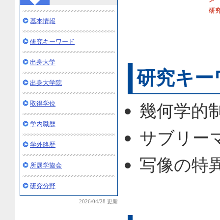
研
基本情報
研究キーワード
出身大学
研究キー
出身大学院
取得学位
幾何学的
学内職歴
サブリー
学外略歴
写像の特
所属学協会
研究分野
2026/04/28 更新