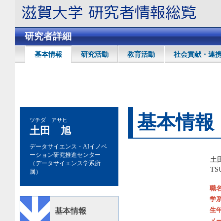
研究者詳細
基本情報
研究活動
教育活動
社会貢献・連
基本情報
ツチダ アサヒ
土田 旭
データサイエンス・AIイノベ
ーション研究推進センター
土
（データサイエンス学系所
TS
属）
職
学
生
基本情報
メ