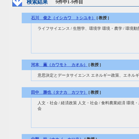
検索結果
9件中1-9件目
石川 俊之（イシカワ トシユキ）
[ 教授 ]
ライフサイエンス / 生態学、環境学 環境・農学 / 環境
河本 薫（カワモト カオル）
[ 教授 ]
意思決定とデータサイエンス エネルギー政策、エネル
田中 勝也（タナカ カツヤ）
[ 教授 ]
人文・社会 / 経済政策 人文・社会 / 食料農業経済 環境
会