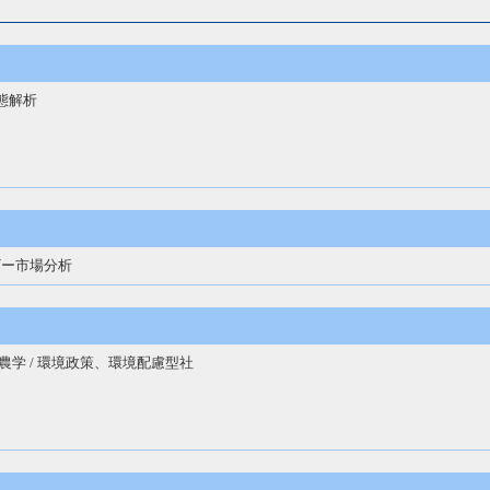
動態解析
ギー市場分析
・農学 / 環境政策、環境配慮型社