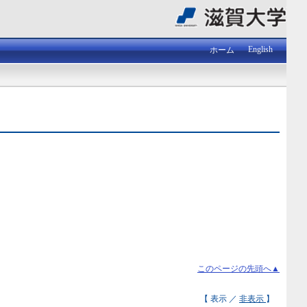
English
ホーム
このページの先頭へ▲
【 表示 ／
非表示
】