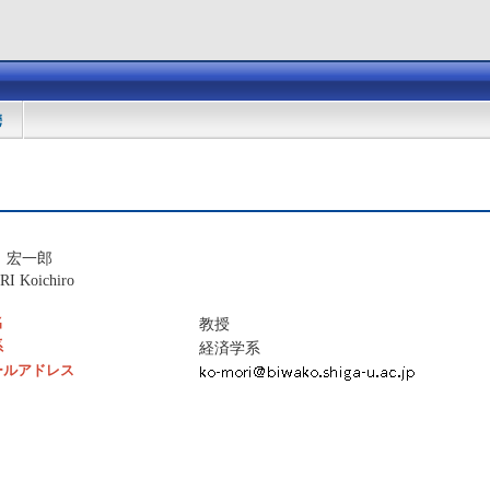
携
 宏一郎
I Koichiro
名
教授
系
経済学系
ールアドレス