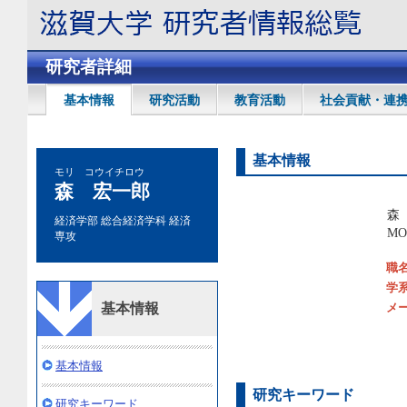
研究者詳細
基本情報
研究活動
教育活動
社会貢献・連
基本情報
モリ コウイチロウ
森 宏一郎
森
経済学部 総合経済学科 経済
MOR
専攻
職
学
基本情報
メ
基本情報
研究キーワード
研究キーワード