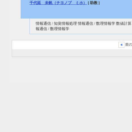
千代延 未帆（チヨノブ ミホ）
[ 助教 ]
情報通信 / 知覚情報処理 情報通信 / 数理情報学 数値計算
報通信 / 数理情報学
前の