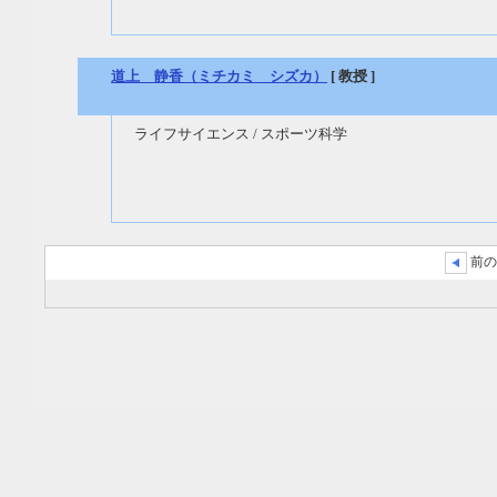
道上 静香（ミチカミ シズカ）
[ 教授 ]
ライフサイエンス / スポーツ科学
前の