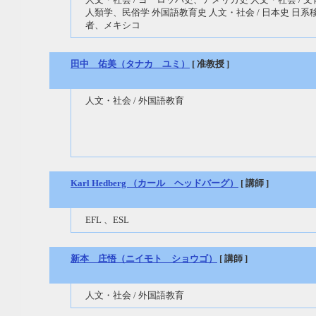
人類学、民俗学 外国語教育史 人文・社会 / 日本史 日系
者、メキシコ
田中 佑美（タナカ ユミ）
[ 准教授 ]
人文・社会 / 外国語教育
Karl Hedberg （カール ヘッドバーグ）
[ 講師 ]
EFL 、ESL
新本 庄悟（ニイモト ショウゴ）
[ 講師 ]
人文・社会 / 外国語教育