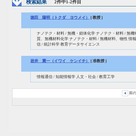
検索結果
2件中1-2件目
徳田 陽明（トクダ ヨウメイ）
[ 教授 ]
ナノテク・材料 / 無機・錯体化学 ナノテク・材料 / 無機
質、無機材料化学 ナノテク・材料 / 無機材料、物性 情
信 / 統計科学 教育データサイエンス
岩井 憲一（イワイ ケンイチ）
[ 准教授 ]
情報通信 / 知能情報学 人文・社会 / 教育工学
前の