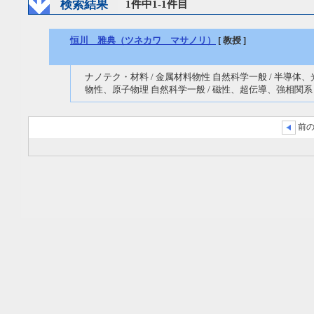
検索結果
1件中1-1件目
恒川 雅典（ツネカワ マサノリ）
[ 教授 ]
ナノテク・材料 / 金属材料物性 自然科学一般 / 半導体、
物性、原子物理 自然科学一般 / 磁性、超伝導、強相関系
前の