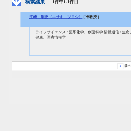
検索結果
1件中1-1件目
江崎 剛史（エサキ ツヨシ）
[ 准教授 ]
ライフサイエンス / 薬系化学、創薬科学 情報通信 / 生命
健康、医療情報学
前の