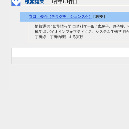
検索結果
1件中1-1件目
寺口 俊介（テラグチ シュンスケ）
[ 教授 ]
情報通信 / 知能情報学 自然科学一般 / 素粒子、原子核
械学習 バイオインフォマティクス、システム生物学 自然
宇宙線、宇宙物理にする実験