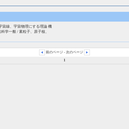
、宇宙線、宇宙物理にする理論 機
科学一般 / 素粒子、原子核、
前のページ - 次のページ
1