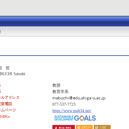
携
淵 哲
UCHI Satoshi
名
教授
系
教育学系
ールアドレス
究室電話
077-537-7723
ームページ
https://www.mab34.net/
SDGs