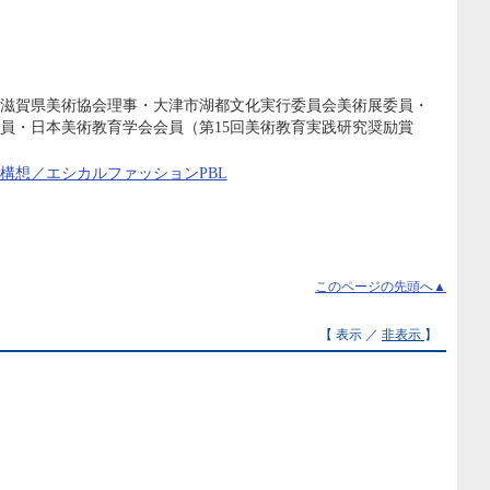
滋賀県美術協会理事・大津市湖都文化実行委員会美術展委員・
員・日本美術教育学会会員（第15回美術教育実践研究奨励賞
構想／エシカルファッションPBL
このページの先頭へ▲
【 表示 ／
非表示
】