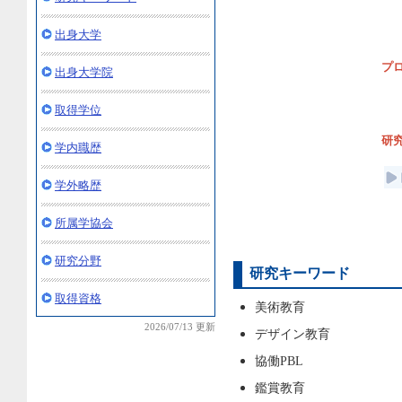
出身大学
プ
出身大学院
取得学位
研
学内職歴
学外略歴
所属学協会
研究分野
研究キーワード
取得資格
美術教育
2026/07/13 更新
デザイン教育
協働PBL
鑑賞教育