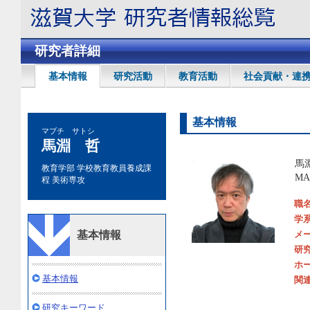
研究者詳細
基本情報
研究活動
教育活動
社会貢献・連
基本情報
マブチ サトシ
馬淵 哲
馬
教育学部 学校教育教員養成課
MAB
程 美術専攻
職
学
基本情報
メ
研
ホ
基本情報
関連
研究キーワード