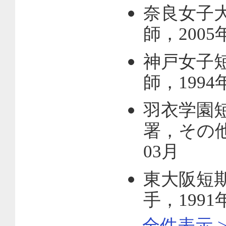
奈良女子
師，2005年
神戸女子短
師，1994年
羽衣学園短
署，その他の
03月
東大阪短期
手，1991年
全件表示 >