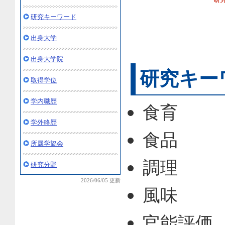
研究キーワード
出身大学
出身大学院
研究キー
取得学位
学内職歴
食育
学外略歴
食品
所属学協会
調理
研究分野
2026/06/05 更新
風味
官能評価