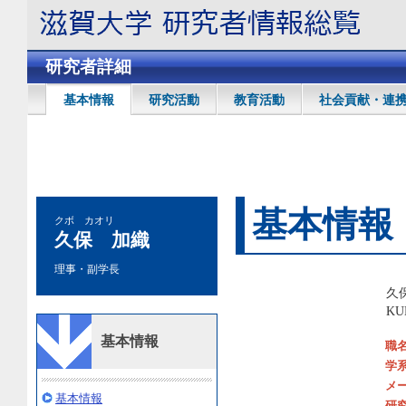
研究者詳細
基本情報
研究活動
教育活動
社会貢献・連
基本情報
クボ カオリ
久保 加織
理事・副学長
久
KU
基本情報
職
学
メ
基本情報
研