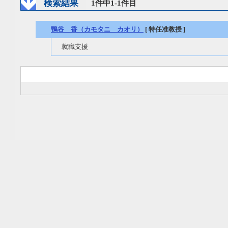
検索結果
1件中1-1件目
鴨谷 香（カモタニ カオリ）
[ 特任准教授 ]
就職支援