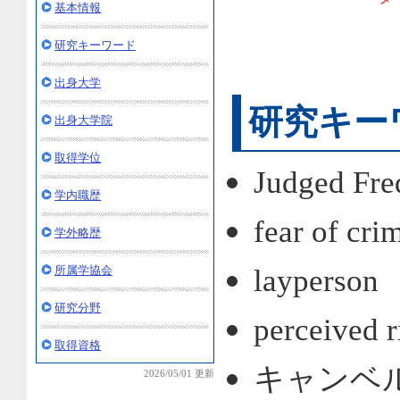
基本情報
研究キーワード
出身大学
研究キー
出身大学院
取得学位
Judged Fre
学内職歴
fear of cri
学外略歴
所属学協会
layperson
研究分野
perceived r
取得資格
キャンベ
2026/05/01 更新