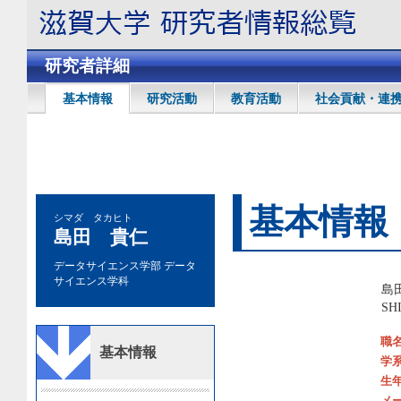
研究者詳細
基本情報
研究活動
教育活動
社会貢献・連
基本情報
シマダ タカヒト
島田 貴仁
データサイエンス学部 データ
サイエンス学科
島
SH
職
基本情報
学
生
メ