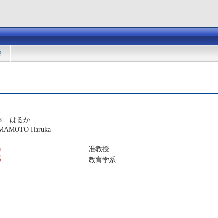
携
本 はるか
MAMOTO Haruka
名
准教授
系
教育学系