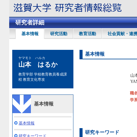
研究者詳細
基本情報
研究活動
教育活動
社会貢献・連
基本情報
ヤマモト ハルカ
山本 はるか
教育学部 学校教育教員養成課
山
程 教育文化専攻
YA
職
学
基本情報
基本情報
研究キーワード
研究キーワード