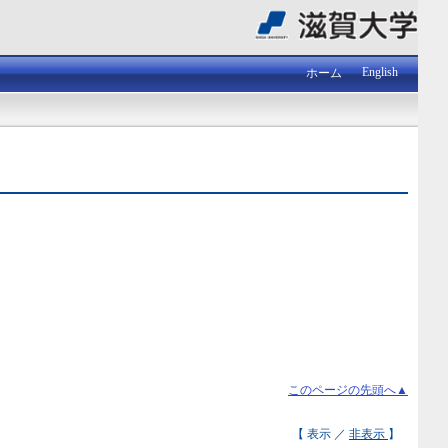
English
ホーム
このページの先頭へ▲
【 表示 ／
非表示
】