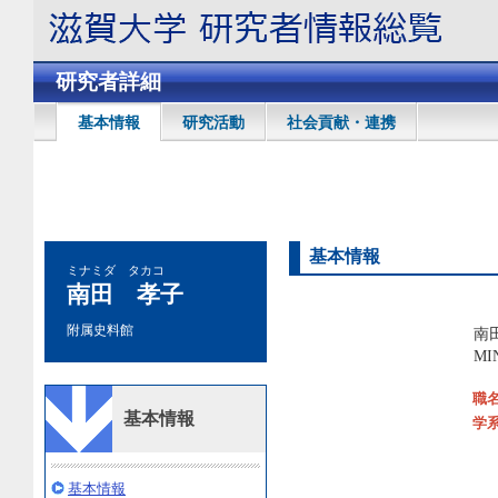
研究者詳細
基本情報
研究活動
社会貢献・連携
基本情報
ミナミダ タカコ
南田 孝子
附属史料館
南
MI
職
基本情報
学
基本情報