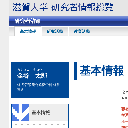
研究者詳細
基本情報
研究活動
教育活動
基本情報
カナタニ タロウ
金谷 太郎
経済学部 総合経済学科 経営
専攻
金
KA
職
基本情報
学
ホ
研