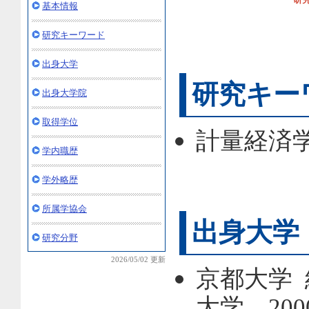
基本情報
研究キーワード
出身大学
研究キー
出身大学院
取得学位
計量経済
学内職歴
学外略歴
所属学協会
出身大学
研究分野
2026/05/02 更新
京都大学
大学，20