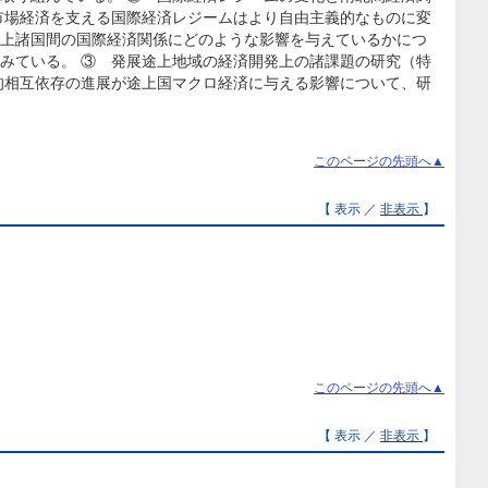
市場経済を支える国際経済レジームはより自由主義的なものに変
上諸国間の国際経済関係にどのような影響を与えているかにつ
みている。 ③ 発展途上地域の経済開発上の諸課題の研究（特
的相互依存の進展が途上国マクロ経済に与える影響について、研
このページの先頭へ▲
【 表示 ／
非表示
】
このページの先頭へ▲
【 表示 ／
非表示
】