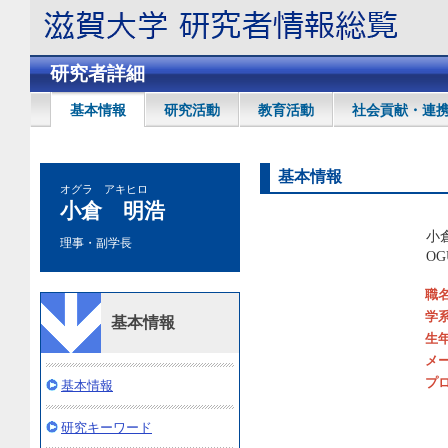
研究者詳細
基本情報
研究活動
教育活動
社会貢献・連
基本情報
オグラ アキヒロ
小倉 明浩
小
理事・副学長
OG
職
学
基本情報
生
メ
プ
基本情報
研究キーワード