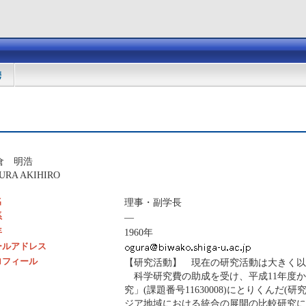
携
倉 明浩
URA AKIHIRO
名
理事・副学長
系
―
年
1960年
ールアドレス
ロフィール
【研究活動】 現在の研究活動は大きく以
科学研究費の助成を受け、平成11年度か
究」(課題番号11630008)にとりくんだ
ジア地域における統合の展開の比較研究に